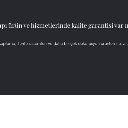
ı ürün ve hizmetlerinde kalite garantisi var 
aplama, Tente sistemleri ve daha bir çok dekorasyon ürünleri ile, a
Bodrum Çelik Kapı & Parke
namik.baskir@gmail.com